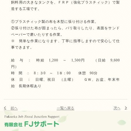
飼料用の大きなタンクを、ＦＲＰ（強化プラスチィック）で製
造する工場です。
①プラスチィック製の布を木型に張り付ける作業。
②張り付けた布が固まったら、バリ取りしたり、表面をサンド
ペーパーで磨いたりする作業。
※ 簡単な作業になります、丁寧に指導しますので安心して仕
事できます。
給 与 ： 時給 1,200 ～ 1,500円 （日給 9,600
円）
時 間 ： 8：３0 ～ 1８：00 休憩 90分
休 日 ： 日曜、祝日 （土曜） ＧＷ、お盆、年末年
始 長期休暇あり
前へ
一覧へ戻る
次へ